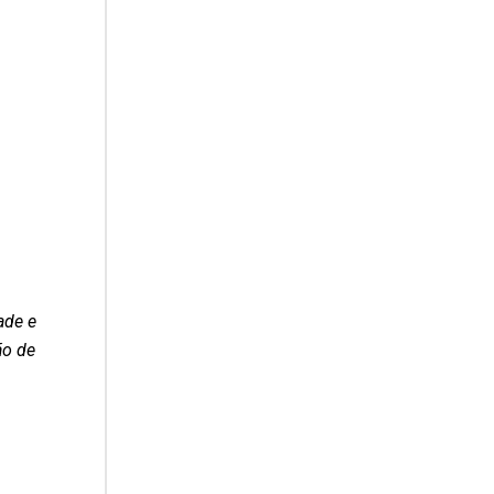
ade e
ão de