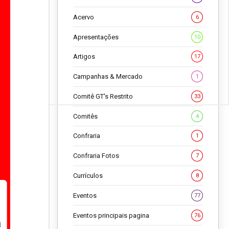
Acervo
6
Apresentações
10
Artigos
17
Campanhas & Mercado
1
Comitê GT's Restrito
33
Comitês
4
Confraria
1
Confraria Fotos
7
Currículos
8
Eventos
77
Eventos principais pagina
76