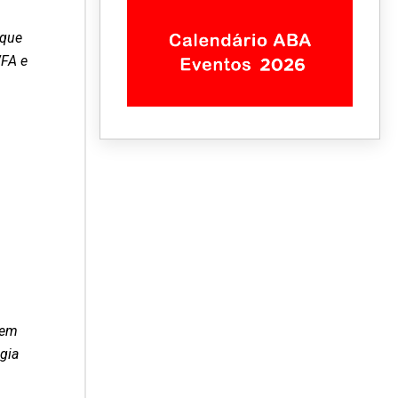
 que
WFA e
 em
gia