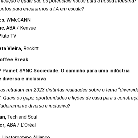
cação e quais são os potenciais riscos para a nossa indústria?
rontos para encararmos a I.A em escala?
es
, WMcCANN
ac
, ABA / Kenvue
Pluto TV
ta Vieira,
Reckitt
offee Break
º Painel: SYNC Sociedade. O caminho para uma indústria
diversa e inclusiva
as retratam em 2023 distintas realidades sobre o tema “diversid
”. Quais os gaps, oportunidades e lições de casa para a construç
adeiramente diversa e inclusiva?
an,
Tech and Soul
er,
ABA / L’Oréal
,
Unstereotype Alliance