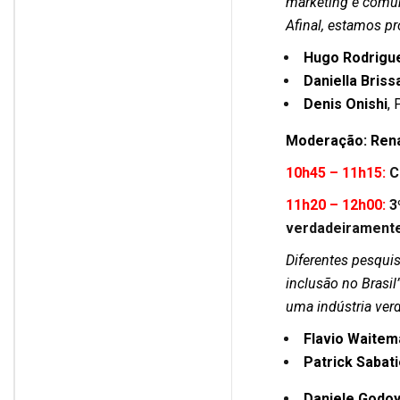
marketing e comuni
Afinal, estamos p
Hugo Rodrigu
Daniella Briss
Denis Onishi
, 
Moderação:
Rena
10h45 – 11h15:
C
11h20 – 12h00:
3
verdadeiramente 
Diferentes pesquis
inclusão no Brasil
uma indústria verd
Flavio Waitem
Patrick Sabati
Daniele Godoy