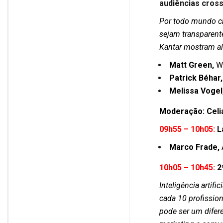
audiências cros
Por todo mundo cr
sejam transparent
Kantar mostram al
Matt Green,
W
Patrick Béhar,
Melissa Vogel
Moderação:
Celi
09h55 – 10h05:
L
Marco Frade,
10h05 – 10h45:
2
Inteligência artif
cada 10 profissio
pode ser um difere