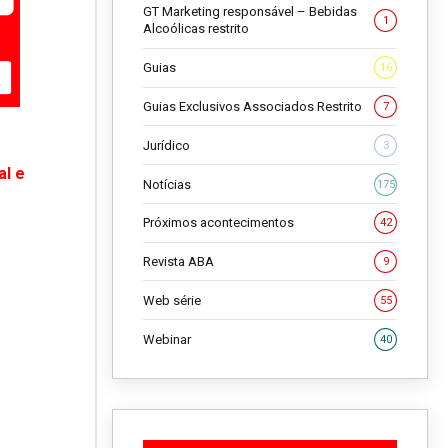
GT Marketing responsável – Bebidas
1
Alcoólicas restrito
Guias
16
Guias Exclusivos Associados Restrito
7
Jurídico
3
al e
Notícias
175
Próximos acontecimentos
42
Revista ABA
9
Web série
55
Webinar
40