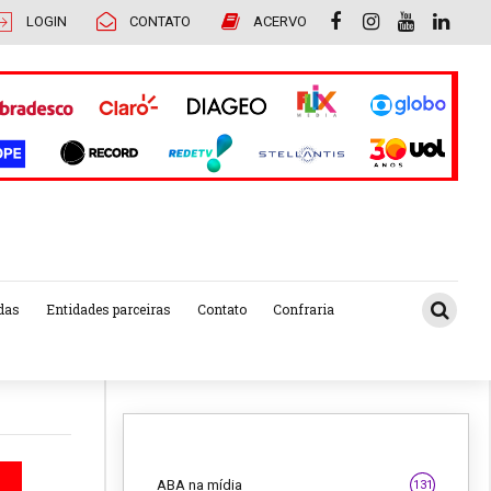
LOGIN
CONTATO
ACERVO
das
Entidades parceiras
Contato
Confraria
ABA na mídia
131