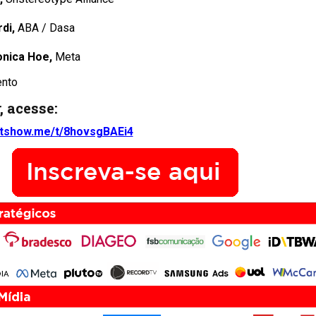
rdi,
ABA / Dasa
onica Hoe,
Meta
ento
, acesse:
netshow.me/t/8hovsgBAEi4