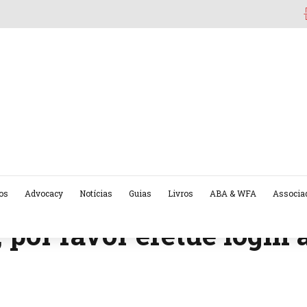
os
Advocacy
Notícias
Guias
Livros
ABA & WFA
Associa
 por favor efetue login