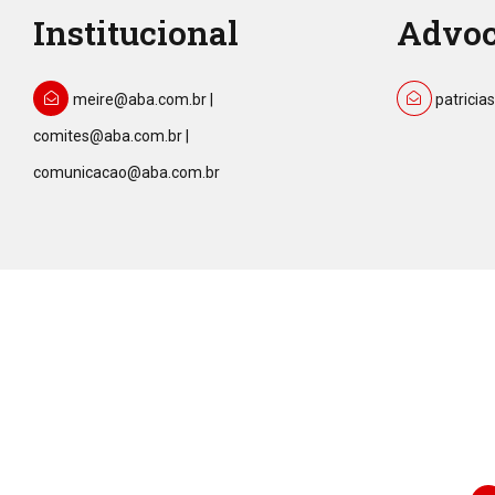
Institucional
Advoc
meire@aba.com.br |
patrici
comites@aba.com.br |
comunicacao@aba.com.br