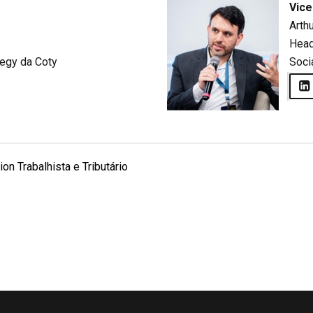
Vice
Arth
Head
tegy da Coty
Socia
on Trabalhista e Tributário