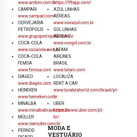
www.ambev.com.br
https://99app.com/
CAMPARI
AZUL LINHAS
www.campari.com
AÉREAS
CERVEJARIA
www.voeazul.com.br
PETRÓPOLIS
GOL LINHAS
www.grupopetropolis.com.br
AÉREAS
COCA-COLA
www.voegol.com.br
www.cocacola.com.br
LATAM
COCA-COLA
AIRLINES
FEMSA
BRASIL
www.femsa.com
www.latam.com
DIAGEO
LOCALIZA
www.diageo.com
RENT A CAR
HEINEKEN
www.localizahertz.com/brasil/pt-
www.heineken.com
br
MINALBA
UBER
www.minalbabrasil.com.br
https://www.uber.com/pt-
MÜLLER
br/
www.ciamuller.com.br
MODA E
PERNOD
VESTUÁRIO
RICARD