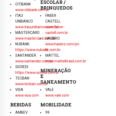
ESCOLAR /
CITIBANK
BRINQUEDOS
www.citibank.com.br
ITAÚ
FABER
UNIBANCO
CASTELL
www.itauunibanco.com.br
www.faber-
MASTERCARD
castell.com.br
www.mastercard.com.br
HASBRO
NUBANK
www.hasbro.com/pt-
https://www.nubank.com.br
br
SANTANDER
MATTEL
www.santander.com.br
www.mattelbrasil.com.br
SICREDI
MINERAÇÃO
https://www.sicredi.com.br
E
TECBAN
SANEAMENTO
www.tecban.com.br
VISA
VALE
www.visa.com
www.vale.com
BEBIDAS
MOBILIDADE
AMBEV
99