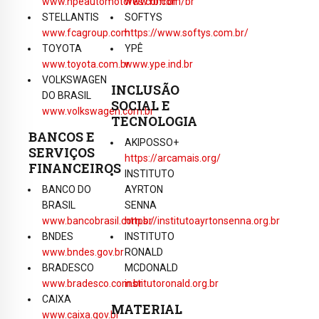
www.hpeautomotores.com.br
www.rb.com/br
STELLANTIS
SOFTYS
www.fcagroup.com
https://www.softys.com.br/
TOYOTA
YPÊ
www.toyota.com.br
www.ype.ind.br
VOLKSWAGEN
INCLUSÃO
DO BRASIL
SOCIAL E
www.volkswagen.com.br
TECNOLOGIA
BANCOS E
AKIPOSSO+
SERVIÇOS
https://arcamais.org/
FINANCEIROS
INSTITUTO
BANCO DO
AYRTON
BRASIL
SENNA
www.bancobrasil.com.br
https://institutoayrtonsenna.org.br
BNDES
INSTITUTO
www.bndes.gov.br
RONALD
BRADESCO
MCDONALD
www.bradesco.com.br
institutoronald.org.br
CAIXA
MATERIAL
www.caixa.gov.br