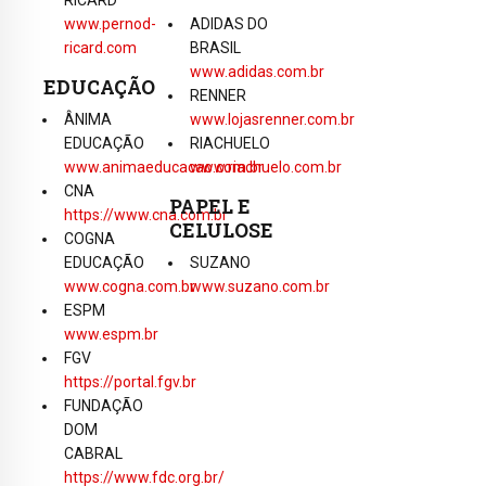
www.pernod-
ADIDAS DO
ricard.com
BRASIL
www.adidas.com.br
EDUCAÇÃO
RENNER
ÂNIMA
www.lojasrenner.com.br
EDUCAÇÃO
RIACHUELO
www.animaeducacao.com.br
www.riachuelo.com.br
CNA
PAPEL E
https://www.cna.com.br
CELULOSE
COGNA
EDUCAÇÃO
SUZANO
www.cogna.com.br
www.suzano.com.br
ESPM
www.espm.br
FGV
https://portal.fgv.br
FUNDAÇÃO
DOM
CABRAL
https://www.fdc.org.br/