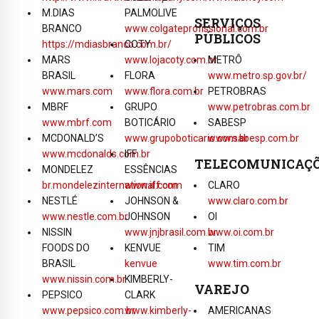
M.DIAS
PALMOLIVE
SERVIÇOS
BRANCO
www.colgateprofissional.com.br
PÚBLICOS
https://mdiasbranco.com.br/
COTY
MARS
www.lojacoty.com.br
METRÔ
BRASIL
FLORA
www.metro.sp.gov.br/
www.mars.com
www.flora.com.br
PETROBRAS
MBRF
GRUPO
www.petrobras.com.br
www.mbrf.com
BOTICÁRIO
SABESP
MCDONALD’S
www.grupoboticario.com.br
www.sabesp.com.br
www.mcdonalds.com.br
IFF
TELECOMUNICAÇ
MONDELEZ
ESSÊNCIAS
br.mondelezinternational.com
www.iff.com
CLARO
NESTLÉ
JOHNSON &
www.claro.com.br
www.nestle.com.br
JOHNSON
OI
NISSIN
www.jnjbrasil.com.br
www.oi.com.br
FOODS DO
KENVUE
TIM
BRASIL
kenvue
www.tim.com.br
www.nissin.com.br
KIMBERLY-
VAREJO
PEPSICO
CLARK
www.pepsico.com.br
www.kimberly-
AMERICANAS