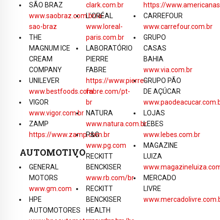
SÃO BRAZ
clark.com.br
https://www.americanas
www.saobraz.com.br/a-
L´ORÉAL
CARREFOUR
sao-braz
www.loreal-
www.carrefour.com.br
THE
paris.com.br
GRUPO
MAGNUM ICE
LABORATÓRIO
CASAS
CREAM
PIERRE
BAHIA
COMPANY
FABRE
www.via.com.br
UNILEVER
https://www.pierre-
GRUPO PÃO
www.bestfoods.com
fabre.com/pt-
DE AÇÚCAR
VIGOR
br
www.paodeacucar.com.
www.vigor.com.br
NATURA
LOJAS
ZAMP
www.natura.com.br
LEBES
https://www.zamp.com.br
P&G
www.lebes.com.br
www.pg.com
MAGAZINE
AUTOMOTIVO
RECKITT
LUIZA
GENERAL
BENCKISER
www.magazineluiza.com
MOTORS
www.rb.com/br
MERCADO
www.gm.com
RECKITT
LIVRE
HPE
BENCKISER
www.mercadolivre.com.
AUTOMOTORES
HEALTH