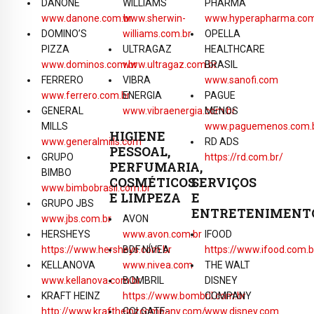
DANONE
WILLIAMS
PHARMA
www.danone.com.br
www.sherwin-
www.hyperapharma.com
DOMINO’S
williams.com.br
OPELLA
PIZZA
ULTRAGAZ
HEALTHCARE
www.dominos.com.br
www.ultragaz.com.br
BRASIL
FERRERO
VIBRA
www.sanofi.com
www.ferrero.com.br
ENERGIA
PAGUE
GENERAL
www.vibraenergia.com.br
MENOS
MILLS
www.paguemenos.com.
HIGIENE
www.generalmills.com
RD ADS
PESSOAL,
GRUPO
https://rd.com.br/
PERFUMARIA,
BIMBO
COSMÉTICOS
SERVIÇOS
www.bimbobrasil.com.br
E LIMPEZA
E
GRUPO JBS
ENTRETENIMENT
www.jbs.com.br
AVON
HERSHEYS
www.avon.com.br
IFOOD
https://www.hersheys.com.br
BDF NÍVEA
https://www.ifood.com.b
KELLANOVA
www.nivea.com
THE WALT
www.kellanova.com.br
BOMBRIL
DISNEY
KRAFT HEINZ
https://www.bombril.com.br
COMPANY
http://www.kraftheinzcompany.com/
COLGATE-
www.disney.com