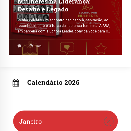
Mulheres na Liderança:
Desafio e Legado
Venha celebrar um encontro dedicado à inspiração, ao
reconhecimento e à força da liderança feminina. A ABA,
em parceria com a Editora Leader, convida você para o
lançamento do livro “Mulheres na Liderança: Desafio e
Legado”. Reúne histórias, experiências e reflexões de 29
1
min
mulheres que transformam desafios em oportunidades,
inspiram novas gerações e constroem um legado por
meio […]
Calendário 2026
Janeiro