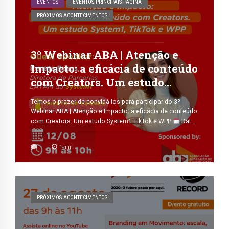
EVENTOS
EVENTOS PRINCIPAIS PAGINA
PRÓXIMOS ACONTECIMENTOS
3º Webinar ABA | Atenção e
Impacto: a eficácia de conteúdo
com Creators. Um estudo
System1, TikTok e WPP
Temos o prazer de convidá-los para participar do 3º
Webinar ABA | Atenção e Impacto: a eficácia de conteúdo
com Creators. Um estudo System1 TikTok e WPP
Data:
12 de agosto
Horário: 09h às 10h
Plataforma: Zoom *Exclusivo para associados *Vagas
1
min
limitadas para os 100 primeiros inscritos Faz parte de
uma das empresas Associadas da ABA? Para […]
PRÓXIMOS ACONTECIMENTOS