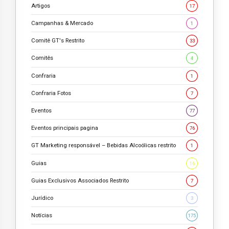
Artigos
17
Campanhas & Mercado
1
Comitê GT's Restrito
33
Comitês
4
Confraria
1
Confraria Fotos
7
Eventos
77
Eventos principais pagina
76
GT Marketing responsável – Bebidas Alcoólicas restrito
1
Guias
16
Guias Exclusivos Associados Restrito
7
Jurídico
3
Notícias
175