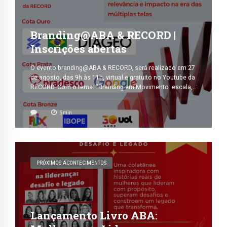
Branding@ABA & RECORD |
Inscrições abertas
O evento branding@ABA & RECORD, será realizado em 27
de agosto, das 9h às 11h, virtual e gratuito no Youtube da
RECORD. Com o tema: “Branding em Movimento: escala,
relevância e impacto na era das múltiplas telas” 09h00 –
09h05: Abertura de Sandra Martinelli, CEO da ABA e
5
min
Membro do Executive Committee da WFA 09h05 – 09h10:
[…]
PRÓXIMOS ACONTECIMENTOS
Lançamento Livro ABA: