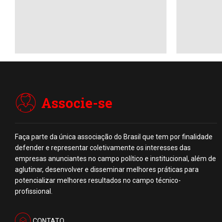
(Associaçã
Anunciant
uniram pa
encontros
grandes e
Associe-se
Faça parte da única associação do Brasil que tem por finalidade
defender e representar coletivamente os interesses das
empresas anunciantes no campo político e institucional, além de
aglutinar, desenvolver e disseminar melhores práticas para
potencializar melhores resultados no campo técnico-
profissional.
CONTATO