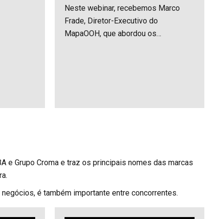
Neste webinar, recebemos Marco
Frade, Diretor-Executivo do
MapaOOH, que abordou os
fundamentos de audiência no OOH;
de deslocamentos urbanos; de
soluções pioneiras, como o uso de
sensores para coleta e
processamento de dados em tempo
real; da diferenciação entre métricas
tradicionais e novas abordagens para
mensuração de impacto e
efetividade; e de três metodologias
globalmente adotadas pelos
 ABA e Grupo Croma e traz os principais nomes das marcas
mercados […]
ra.
e negócios, é também importante entre concorrentes.