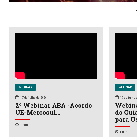
WEBINAR
WEBINAR
17 de julho de 2026
17 de julho 
2º Webinar ABA -Acordo
Webina
UE-Mercosul…
do Gui
para U
1
min
1
min