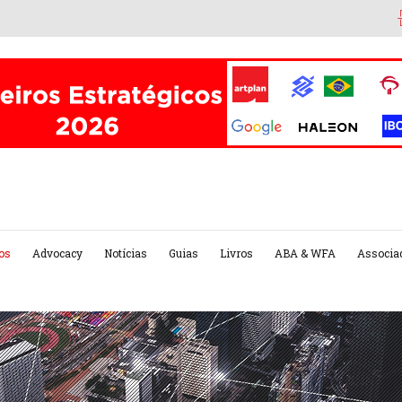
os
Advocacy
Notícias
Guias
Livros
ABA & WFA
Associa