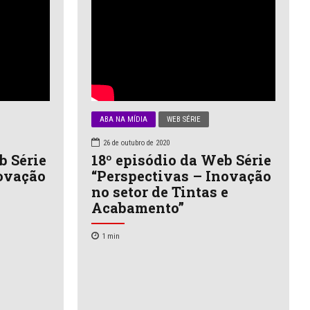
ABA NA MÍDIA
WEB SÉRIE
26 de outubro de 2020
b Série
18º episódio da Web Série
novação
“Perspectivas – Inovação
no setor de Tintas e
Acabamento”
1
min