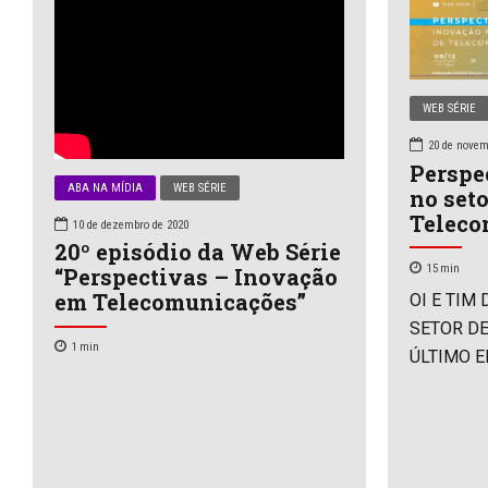
WEB SÉRIE
20 de novem
Perspe
ABA NA MÍDIA
WEB SÉRIE
no seto
Teleco
10 de dezembro de 2020
20º episódio da Web Série
15
min
“Perspectivas – Inovação
em Telecomunicações”
OI E TIM
SETOR D
1
min
ÚLTIMO E
PERSPECT
Inovação 
Telecomun
ser vista