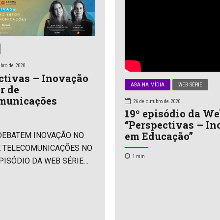
bro de 2020
ctivas – Inovação
ABA NA MÍDIA
WEB SÉRIE
r de
municações
26 de outubro de 2020
19º episódio da We
“Perspectivas – I
em Educação”
 DEBATEM INOVAÇÃO NO
E TELECOMUNICAÇÕES NO
1
min
PISÓDIO DA WEB SÉRIE
IVAS ‘Perspectivas –
no setor de
icações’ é gratuita e pode
 no YouTube A ABA