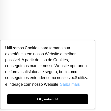
Utilizamos Cookies para tornar a sua
experiência em nosso Website a melhor
possível. A partir do uso de Cookies,
conseguimos manter nosso Website operando
de forma satisfatória e segura, bem como
conseguimos entender como nosso você utiliza
e interage com nosso Website
Saiba mais
Ok, entendi!