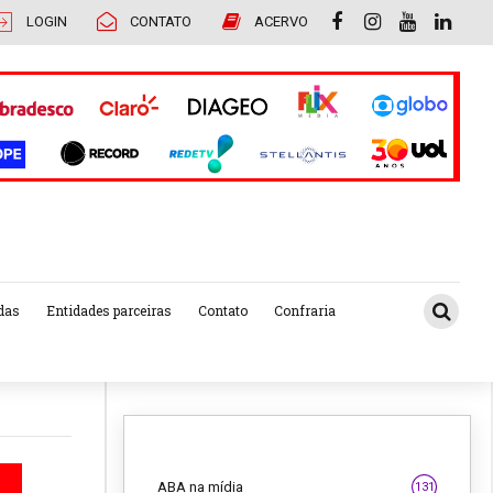
LOGIN
CONTATO
ACERVO
das
Entidades parceiras
Contato
Confraria
ABA na mídia
131