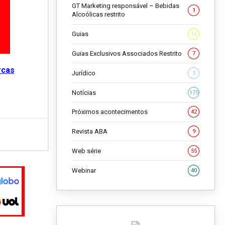
GT Marketing responsável – Bebidas
1
Alcoólicas restrito
Guias
16
Guias Exclusivos Associados Restrito
7
rcas
Jurídico
3
Notícias
175
Próximos acontecimentos
42
Revista ABA
9
Web série
55
Webinar
40