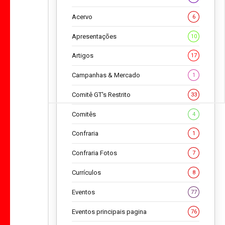
Acervo
6
Apresentações
10
Artigos
17
Campanhas & Mercado
1
Comitê GT's Restrito
33
Comitês
4
Confraria
1
Confraria Fotos
7
Currículos
8
Eventos
77
Eventos principais pagina
76