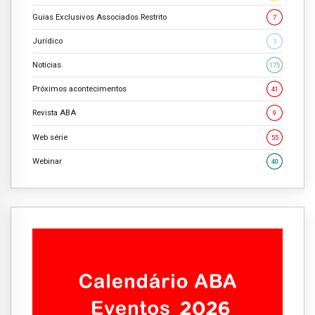
Guias Exclusivos Associados Restrito
7
Jurídico
3
Notícias
175
Próximos acontecimentos
41
Revista ABA
9
Web série
55
Webinar
40