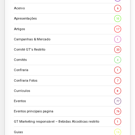
Acervo
6
Apresentações
10
Artigos
17
Campanhas & Mercado
1
Comitê GT's Restrito
33
Comitês
4
Confraria
1
Confraria Fotos
7
Currículos
8
Eventos
77
Eventos principais pagina
76
GT Marketing responsável – Bebidas Alcoólicas restrito
1
Guias
16