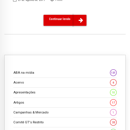
Continuar lendo
ABA na mídia
131
Acervo
6
Apresentações
10
Artigos
17
Campanhas & Mercado
1
Comitê GT's Restrito
33