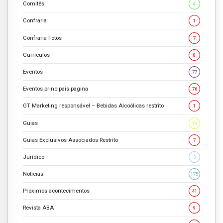
Comitês
4
Confraria
1
Confraria Fotos
7
Currículos
8
Eventos
77
Eventos principais pagina
76
GT Marketing responsável – Bebidas Alcoólicas restrito
1
Guias
16
Guias Exclusivos Associados Restrito
7
Jurídico
3
Notícias
175
Próximos acontecimentos
41
Revista ABA
9