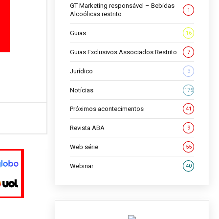
GT Marketing responsável – Bebidas
1
Alcoólicas restrito
Guias
16
Guias Exclusivos Associados Restrito
7
Jurídico
3
Notícias
175
Próximos acontecimentos
41
Revista ABA
9
Web série
55
Webinar
40