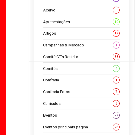
Acervo
6
Apresentações
10
Artigos
17
Campanhas & Mercado
1
Comitê GT's Restrito
33
Comitês
4
Confraria
1
Confraria Fotos
7
Currículos
8
Eventos
77
Eventos principais pagina
76