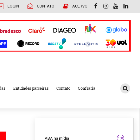
LOGIN
CONTATO
ACERVO
das
Entidades parceiras
Contato
Confraria
ABA na mídia
131