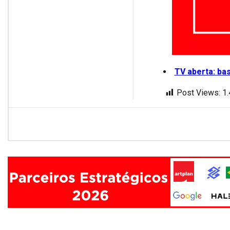
TV aberta: ba
Post Views:
1