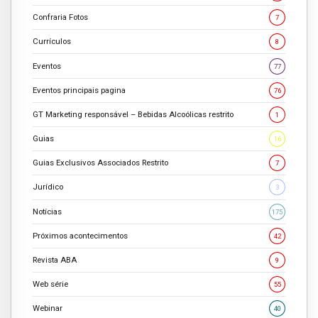
Confraria Fotos
7
Currículos
8
Eventos
77
Eventos principais pagina
76
GT Marketing responsável – Bebidas Alcoólicas restrito
1
Guias
16
Guias Exclusivos Associados Restrito
7
Jurídico
3
Notícias
175
Próximos acontecimentos
42
Revista ABA
9
Web série
55
Webinar
40