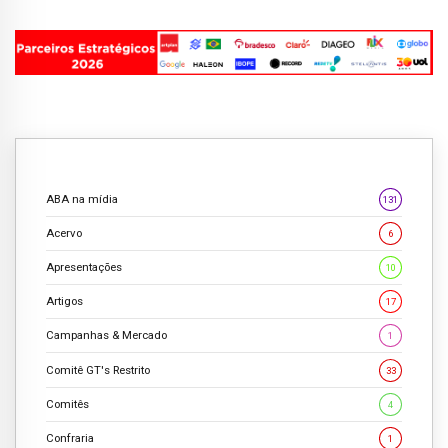
ABA na mídia
131
Acervo
6
Apresentações
10
Artigos
17
Campanhas & Mercado
1
Comitê GT's Restrito
33
Comitês
4
Confraria
1