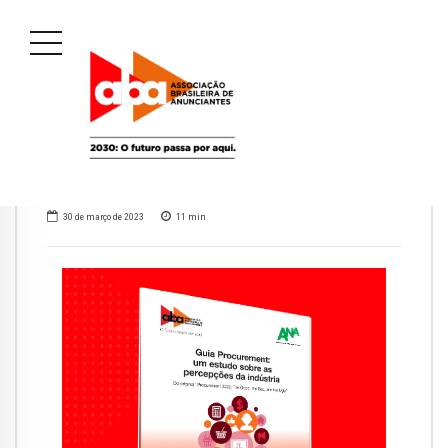
30 de março de 2023
11
min