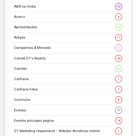
ABA na mídia
131
Acervo
6
Apresentações
10
Artigos
17
Campanhas & Mercado
1
Comitê GT's Restrito
33
Comitês
4
Confraria
1
Confraria Fotos
7
Currículos
8
Eventos
77
Eventos principais pagina
76
GT Marketing responsável – Bebidas Alcoólicas restrito
1