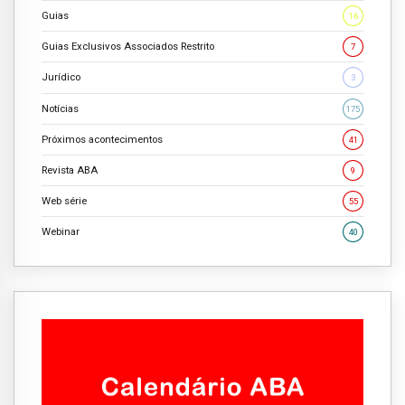
Guias
16
Guias Exclusivos Associados Restrito
7
Jurídico
3
Notícias
175
Próximos acontecimentos
41
Revista ABA
9
Web série
55
Webinar
40