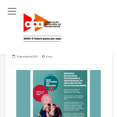
15 de março de 2023
4
min