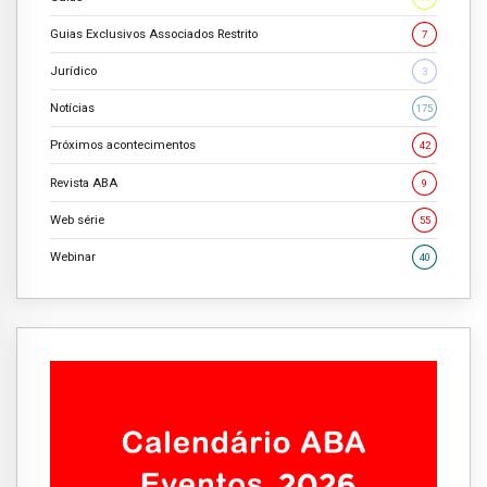
Guias Exclusivos Associados Restrito
7
Jurídico
3
Notícias
175
Próximos acontecimentos
42
Revista ABA
9
Web série
55
Webinar
40