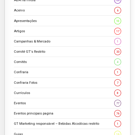
ABA na mídia
131
Acervo
6
Apresentações
10
Artigos
17
Campanhas & Mercado
1
Comitê GT's Restrito
33
Comitês
4
Confraria
1
Confraria Fotos
7
Currículos
8
Eventos
77
Eventos principais pagina
76
GT Marketing responsável – Bebidas Alcoólicas restrito
1
Guias
16