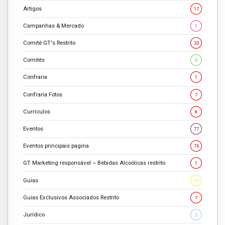
Artigos
17
Campanhas & Mercado
1
Comitê GT's Restrito
33
Comitês
4
Confraria
1
Confraria Fotos
7
Currículos
8
Eventos
77
Eventos principais pagina
76
GT Marketing responsável – Bebidas Alcoólicas restrito
1
Guias
16
Guias Exclusivos Associados Restrito
7
Jurídico
3