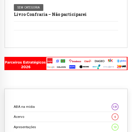
SEM CATEGORIA
Livro Confraria – Não participarei
ABA na mídia
131
Acervo
6
Apresentações
10