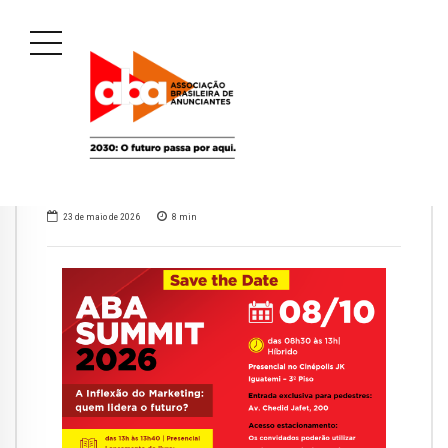
23 de maio de 2026
8
min