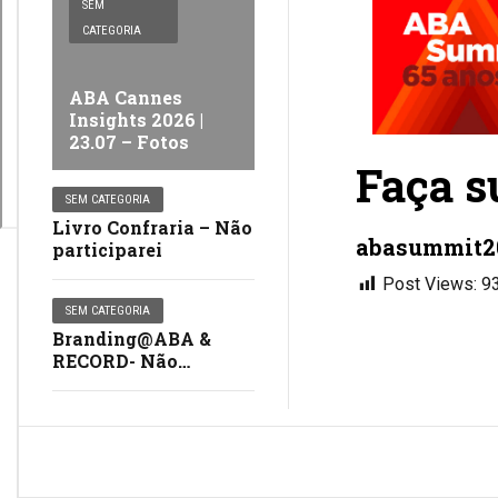
SEM
CATEGORIA
ABA Cannes
Insights 2026 |
23.07 – Fotos
Faça s
SEM CATEGORIA
Livro Confraria – Não
abasummit2
participarei
Post Views:
9
SEM CATEGORIA
Branding@ABA &
RECORD- Não
participarei