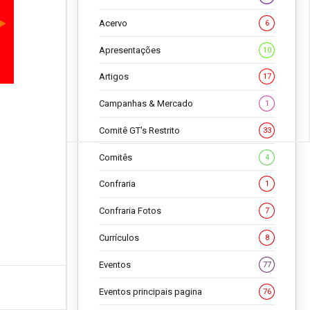
Acervo
6
Apresentações
10
Artigos
17
Campanhas & Mercado
1
Comitê GT's Restrito
33
Comitês
4
Confraria
1
Confraria Fotos
7
Currículos
8
Eventos
77
Eventos principais pagina
76