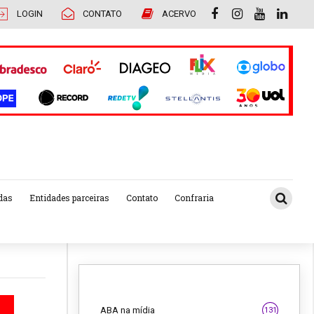
LOGIN
CONTATO
ACERVO
das
Entidades parceiras
Contato
Confraria
ABA na mídia
131