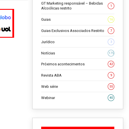
GT Marketing responsável – Bebidas
1
Alcoólicas restrito
Guias
16
Guias Exclusivos Associados Restrito
7
Jurídico
3
Notícias
175
Próximos acontecimentos
42
Revista ABA
9
Web série
55
Webinar
40