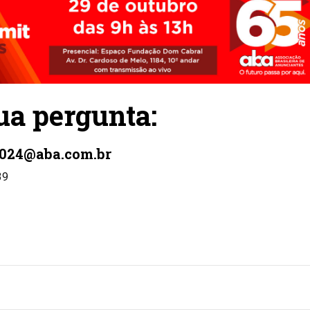
ua pergunta:
024@aba.com.br
39