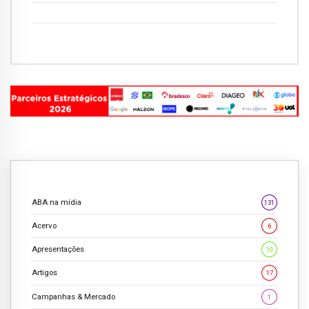
ABA na mídia
131
Acervo
6
Apresentações
10
Artigos
17
Campanhas & Mercado
1