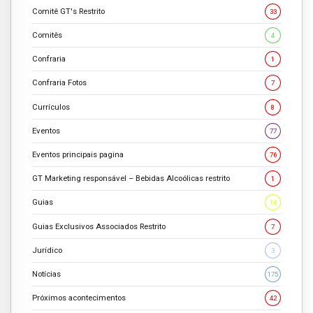
Comitê GT's Restrito
33
Comitês
4
Confraria
1
Confraria Fotos
7
Currículos
8
Eventos
77
Eventos principais pagina
76
GT Marketing responsável – Bebidas Alcoólicas restrito
1
Guias
16
Guias Exclusivos Associados Restrito
7
Jurídico
3
Notícias
175
Próximos acontecimentos
42