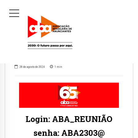
28 de agosto de 2024
1
min
Login:
ABA_REUNIÃO
senha:
ABA2303@