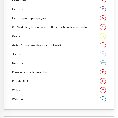
Currículos
8
Eventos
77
Eventos principais pagina
76
GT Marketing responsável – Bebidas Alcoólicas restrito
1
Guias
16
Guias Exclusivos Associados Restrito
7
Jurídico
3
Notícias
175
Próximos acontecimentos
41
Revista ABA
9
Web série
55
Webinar
40