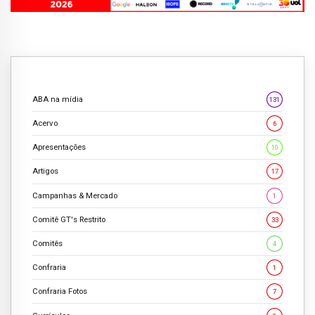
ABA na mídia
131
Acervo
6
Apresentações
10
Artigos
17
Campanhas & Mercado
1
Comitê GT's Restrito
33
Comitês
4
Confraria
1
Confraria Fotos
7