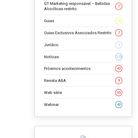
GT Marketing responsável – Bebidas
1
Alcoólicas restrito
Guias
16
Guias Exclusivos Associados Restrito
7
Jurídico
3
Notícias
175
Próximos acontecimentos
42
Revista ABA
9
Web série
55
Webinar
40