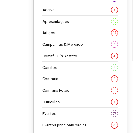
Acervo
6
Apresentações
10
Artigos
17
Campanhas & Mercado
1
Comitê GT's Restrito
33
Comitês
4
Confraria
1
Confraria Fotos
7
Currículos
8
Eventos
77
Eventos principais pagina
76