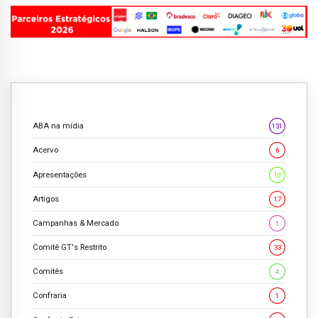
ABA na mídia
131
Acervo
6
Apresentações
10
Artigos
17
Campanhas & Mercado
1
Comitê GT's Restrito
33
Comitês
4
Confraria
1