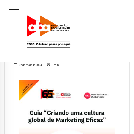
22 de maio de 2024
1
min