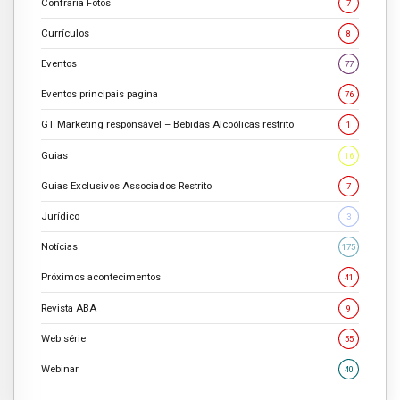
Confraria Fotos
7
Currículos
8
Eventos
77
Eventos principais pagina
76
GT Marketing responsável – Bebidas Alcoólicas restrito
1
Guias
16
Guias Exclusivos Associados Restrito
7
Jurídico
3
Notícias
175
Próximos acontecimentos
41
Revista ABA
9
Web série
55
Webinar
40