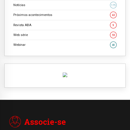
Notícias
175
Próximos acontecimentos
42
Revista ABA
9
Web série
55
Webinar
40
Associe-se