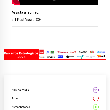
Assista a reunião.
Post Views:
304
ABA na mídia
131
Acervo
6
Apresentações
10