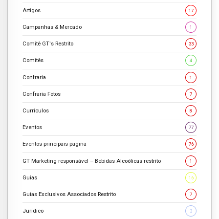
Artigos
17
Campanhas & Mercado
1
Comitê GT's Restrito
33
Comitês
4
Confraria
1
Confraria Fotos
7
Currículos
8
Eventos
77
Eventos principais pagina
76
GT Marketing responsável – Bebidas Alcoólicas restrito
1
Guias
16
Guias Exclusivos Associados Restrito
7
Jurídico
3