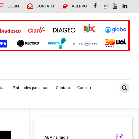
LOGIN
CONTATO
ACERVO
das
Entidades parceiras
Contato
Confraria
ABA na mídia
131