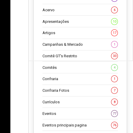
Acervo
6
Apresentações
10
Artigos
17
Campanhas & Mercado
1
Comitê GT's Restrito
33
Comitês
4
Confraria
1
Confraria Fotos
7
Currículos
8
Eventos
77
Eventos principais pagina
76