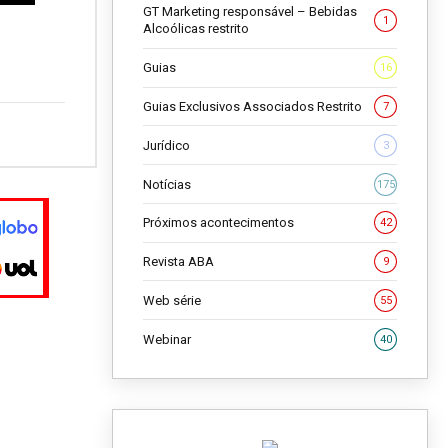
GT Marketing responsável – Bebidas
1
Alcoólicas restrito
Guias
16
Guias Exclusivos Associados Restrito
7
Jurídico
3
Notícias
175
Próximos acontecimentos
42
Revista ABA
9
Web série
55
Webinar
40