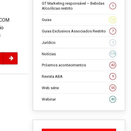
GT Marketing responsável – Bebidas
1
Alcoólicas restrito
 COM
Guias
16
ão
Guias Exclusivos Associados Restrito
7
s
Jurídico
3
Notícias
175
Próximos acontecimentos
42
Revista ABA
9
Web série
55
Webinar
40