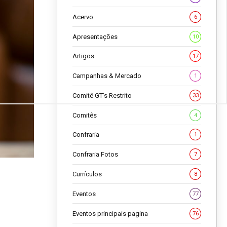
Acervo
6
Apresentações
10
Artigos
17
Campanhas & Mercado
1
Comitê GT's Restrito
33
Comitês
4
Confraria
1
Confraria Fotos
7
Currículos
8
Eventos
77
Eventos principais pagina
76