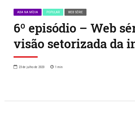
ABA NA MÍDIA
POPULAR
WEB SÉRIE
6º episódio – Web sé
visão setorizada da i
23 de julho de 2020
1
min