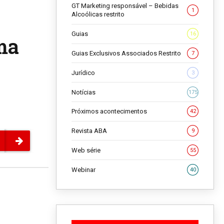
GT Marketing responsável – Bebidas
1
Alcoólicas restrito
Guias
16
ma
Guias Exclusivos Associados Restrito
7
Jurídico
3
Notícias
175
Próximos acontecimentos
42
Revista ABA
9
Web série
55
Webinar
40