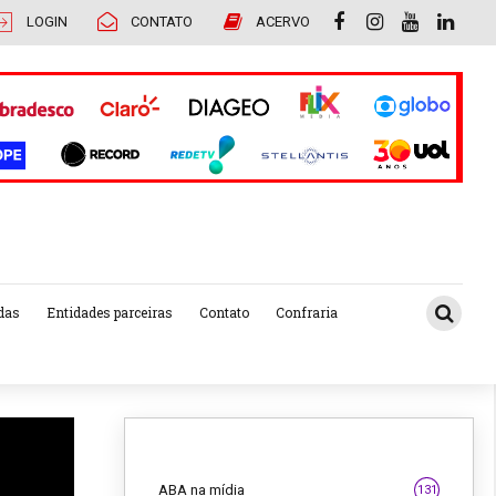
LOGIN
CONTATO
ACERVO
das
Entidades parceiras
Contato
Confraria
ABA na mídia
131