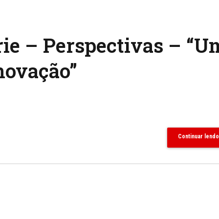
rie – Perspectivas – “U
novação”
Continuar lendo