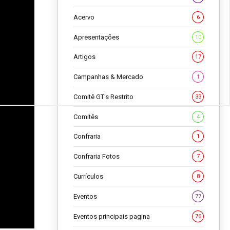
Acervo
6
Apresentações
10
Artigos
17
Campanhas & Mercado
1
Comitê GT's Restrito
33
Comitês
4
Confraria
1
Confraria Fotos
7
Currículos
8
Eventos
77
Eventos principais pagina
76