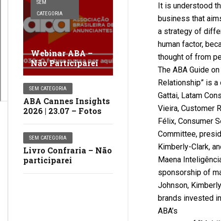
SEM
It is understood th
CATEGORIA
business that aims
a strategy of diffe
human factor, beca
Webinar ABA –
thought of from pe
Não Participarei
The ABA Guide on 
Relationship” is 
SEM CATEGORIA
Gattai, Latam Con
ABA Cannes Insights
Vieira, Customer 
2026 | 23.07 – Fotos
Félix, Consumer Se
Committee, presid
SEM CATEGORIA
Kimberly-Clark, an
Livro Confraria – Não
participarei
Maena Inteligência
sponsorship of m
Johnson, Kimberly-
brands invested i
ABA’s