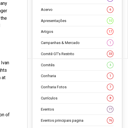
 any
Acervo
6
nger
 the
Apresentações
10
d
Artigos
17
Campanhas & Mercado
1
Comitê GT's Restrito
33
 Ivan
Comitês
4
ghts
Confraria
1
 at
Confraria Fotos
7
Currículos
8
Eventos
77
on of
Eventos principais pagina
76