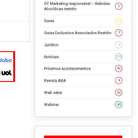
GT Marketing responsável – Bebidas
1
Alcoólicas restrito
Guias
16
Guias Exclusivos Associados Restrito
7
Jurídico
3
Notícias
175
Próximos acontecimentos
41
Revista ABA
9
Web série
55
Webinar
40