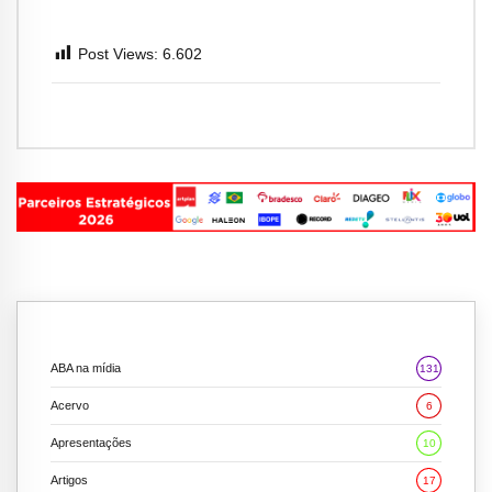
Post Views:
6.602
ABA na mídia
131
Acervo
6
Apresentações
10
Artigos
17