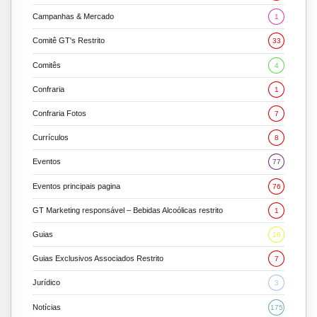
Campanhas & Mercado
1
Comitê GT's Restrito
33
Comitês
4
Confraria
1
Confraria Fotos
7
Currículos
8
Eventos
77
Eventos principais pagina
76
GT Marketing responsável – Bebidas Alcoólicas restrito
1
Guias
16
Guias Exclusivos Associados Restrito
7
Jurídico
3
Notícias
175