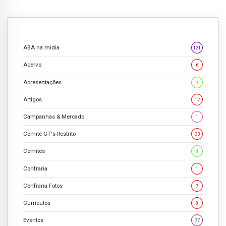
ABA na mídia
131
Acervo
6
Apresentações
10
Artigos
17
Campanhas & Mercado
1
Comitê GT's Restrito
33
Comitês
4
Confraria
1
Confraria Fotos
7
Currículos
8
Eventos
77