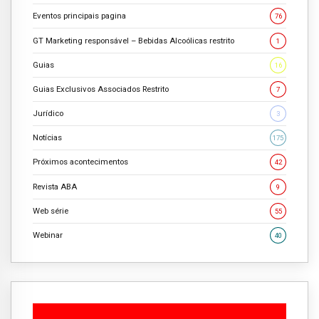
Eventos principais pagina
76
GT Marketing responsável – Bebidas Alcoólicas restrito
1
Guias
16
Guias Exclusivos Associados Restrito
7
Jurídico
3
Notícias
175
Próximos acontecimentos
42
Revista ABA
9
Web série
55
Webinar
40