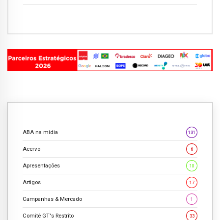
ABA na mídia
131
Acervo
6
Apresentações
10
Artigos
17
Campanhas & Mercado
1
Comitê GT's Restrito
33