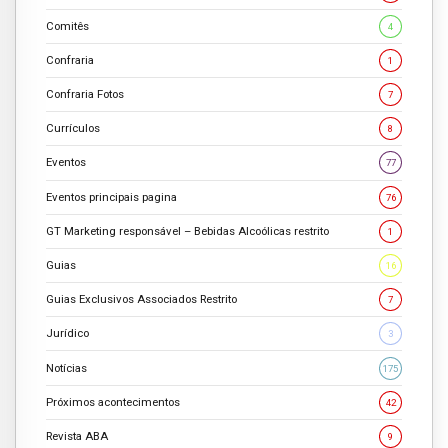
Comitês
4
Confraria
1
Confraria Fotos
7
Currículos
8
Eventos
77
Eventos principais pagina
76
GT Marketing responsável – Bebidas Alcoólicas restrito
1
Guias
16
Guias Exclusivos Associados Restrito
7
Jurídico
3
Notícias
175
Próximos acontecimentos
42
Revista ABA
9