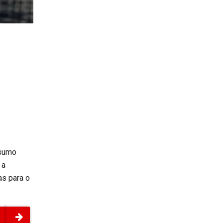
nsumo
 a
as para o