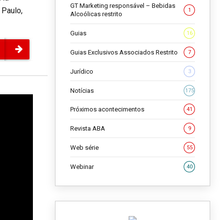
GT Marketing responsável – Bebidas
 Paulo,
1
Alcoólicas restrito
Guias
16
Guias Exclusivos Associados Restrito
7
Jurídico
3
Notícias
175
Próximos acontecimentos
41
Revista ABA
9
Web série
55
Webinar
40