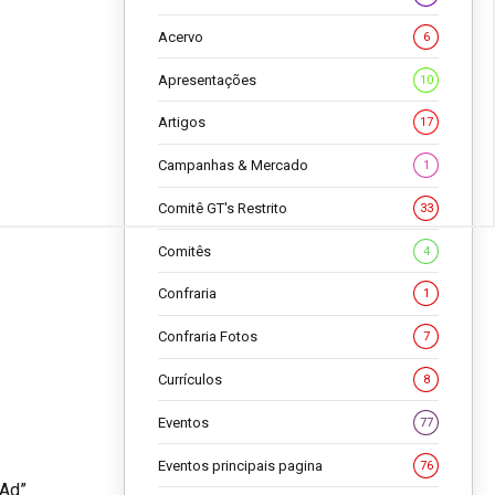
Acervo
6
Apresentações
10
Artigos
17
Campanhas & Mercado
1
Comitê GT's Restrito
33
Comitês
4
Confraria
1
Confraria Fotos
7
Currículos
8
Eventos
77
Eventos principais pagina
76
oAd”