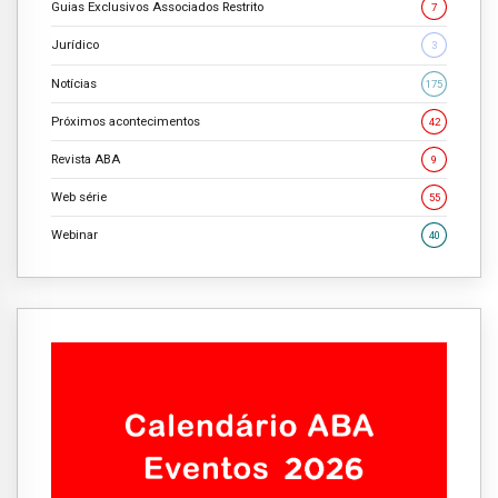
Guias Exclusivos Associados Restrito
7
Jurídico
3
Notícias
175
Próximos acontecimentos
42
Revista ABA
9
Web série
55
Webinar
40