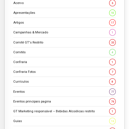
Acervo
6
Apresentações
10
Artigos
17
Campanhas & Mercado
1
Comitê GT's Restrito
33
Comitês
4
Confraria
1
Confraria Fotos
7
Currículos
8
Eventos
77
Eventos principais pagina
76
GT Marketing responsável – Bebidas Alcoólicas restrito
1
Guias
16