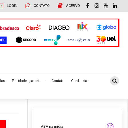
LOGIN
CONTATO
ACERVO
das
Entidades parceiras
Contato
Confraria
ABA na mídia
131