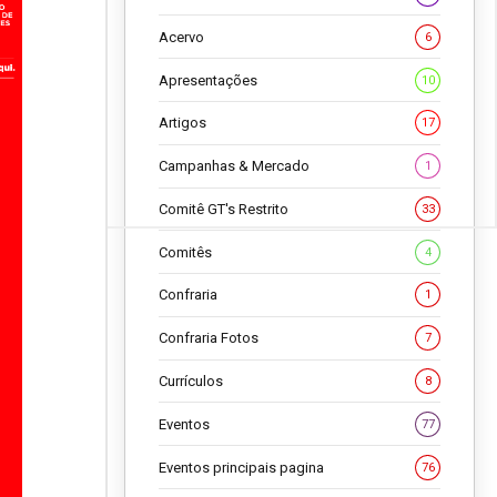
Acervo
6
Apresentações
10
Artigos
17
Campanhas & Mercado
1
Comitê GT's Restrito
33
Comitês
4
Confraria
1
Confraria Fotos
7
Currículos
8
Eventos
77
Eventos principais pagina
76