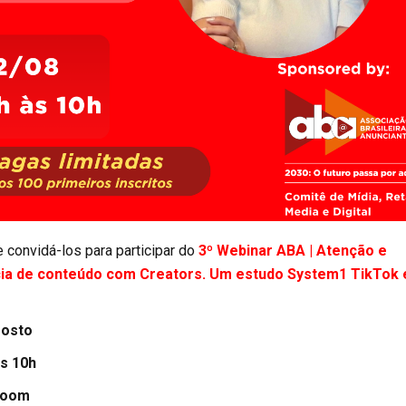
 convidá-los para participar do
3º Webinar ABA |
Atenção e
ácia de conteúdo com Creators. Um estudo System1
TikTok 
gosto
às 10h
 Zoom