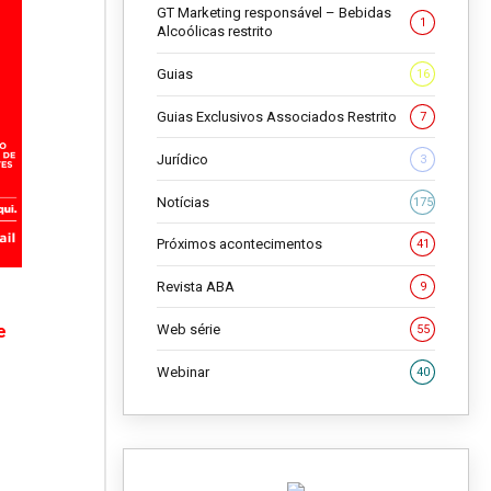
GT Marketing responsável – Bebidas
1
Alcoólicas restrito
Guias
16
Guias Exclusivos Associados Restrito
7
Jurídico
3
Notícias
175
Próximos acontecimentos
41
Revista ABA
9
Web série
e
55
Webinar
40