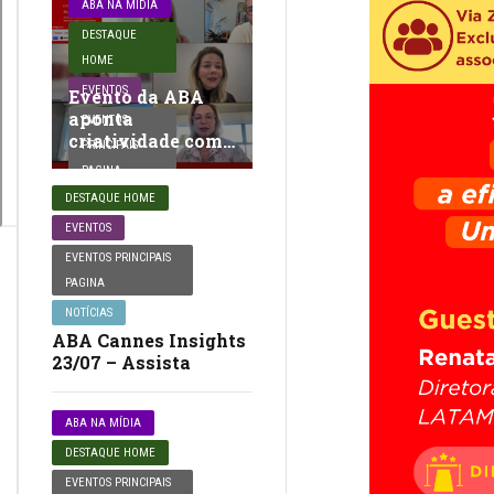
ABA NA MÍDIA
DESTAQUE
HOME
EVENTOS
Evento da ABA
aponta
EVENTOS
criatividade como
PRINCIPAIS
infraestrutura…
PAGINA
DESTAQUE HOME
EVENTOS
EVENTOS PRINCIPAIS
PAGINA
NOTÍCIAS
ABA Cannes Insights
23/07 – Assista
ABA NA MÍDIA
DESTAQUE HOME
EVENTOS PRINCIPAIS