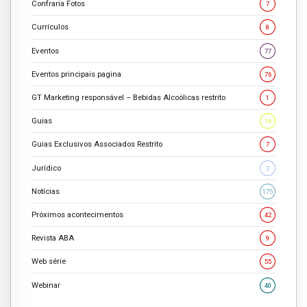
Confraria Fotos
7
Currículos
8
Eventos
77
Eventos principais pagina
76
GT Marketing responsável – Bebidas Alcoólicas restrito
1
Guias
16
Guias Exclusivos Associados Restrito
7
Jurídico
3
Notícias
175
Próximos acontecimentos
42
Revista ABA
9
Web série
55
Webinar
40