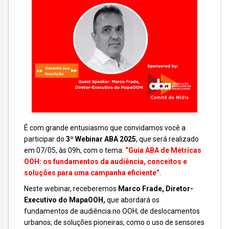
É com grande entusiasmo que convidamos você a
participar do
3º Webinar ABA 2025
, que será realizado
em 07/05, às 09h, com o tema:
“Guia ABA de Métricas
OOH: os fundamentos da audiência, conceitos e
soluções para uma campanha eficiente”
.
Neste webinar, receberemos
Marco Frade,
Diretor-
Executivo do MapaOOH,
que abordará
os
fundamentos de audiência no OOH; de deslocamentos
urbanos; de soluções pioneiras, como o uso de sensores