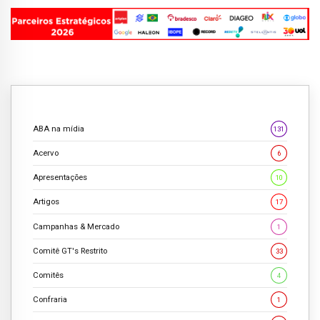
ABA na mídia
131
Acervo
6
Apresentações
10
Artigos
17
Campanhas & Mercado
1
Comitê GT's Restrito
33
Comitês
4
Confraria
1