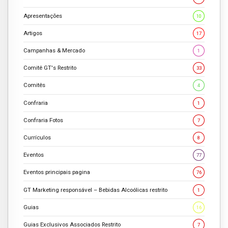
Apresentações
10
Artigos
17
Campanhas & Mercado
1
Comitê GT's Restrito
33
Comitês
4
Confraria
1
Confraria Fotos
7
Currículos
8
Eventos
77
Eventos principais pagina
76
GT Marketing responsável – Bebidas Alcoólicas restrito
1
Guias
16
Guias Exclusivos Associados Restrito
7