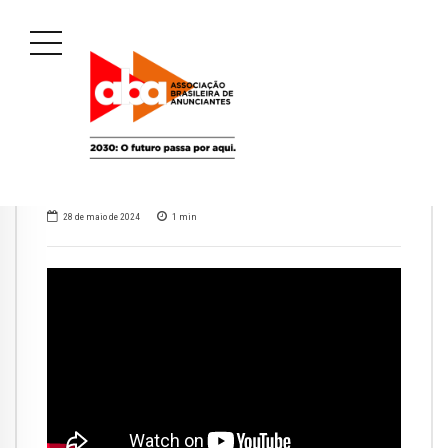
28 de maio de 2024
1
min