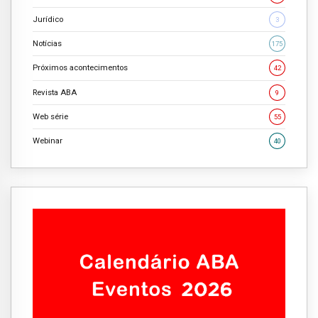
Jurídico
3
Notícias
175
Próximos acontecimentos
42
Revista ABA
9
Web série
55
Webinar
40