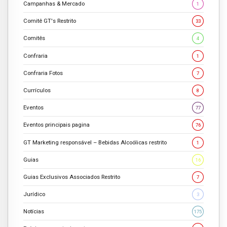
Campanhas & Mercado
1
Comitê GT's Restrito
33
Comitês
4
Confraria
1
Confraria Fotos
7
Currículos
8
Eventos
77
Eventos principais pagina
76
GT Marketing responsável – Bebidas Alcoólicas restrito
1
Guias
16
Guias Exclusivos Associados Restrito
7
Jurídico
3
Notícias
175