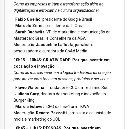
Como as empresas miram a transformação além da
digitalização e enfocam na cultura organizacional.
·
Fabio Coelho
, presidente do Google Brasil
·
Marcelo Zimet
, presidente da L´Oréal
·
Sarah Buchwitz
, VP de marketing e comunicação da
Mastercard Brasil e Conselheira da ABA
Moderação:
Jacqueline Lafloufa
, jornalista,
pesquisadora e curadora da GoAd Media
10h15 – 10h45: CRIATIVIDADE: Por que investir em
cocriação e inovação
Como as marcas invertem a lógica tradicional da criação
para inovar com foco em pessoas, produtos e serviços.
·
Flavio Waiteman
, fundador e CCO da Tech and Soul
·
Juliana Cury
, diretora de marketing e inovação do
Burger King
·
Marcia Esteves
, CEO da Lew’Lara TBWA
Moderação:
Renato Pezzotti
, jornalista e colunista de
mídia e marketing do UOL
10h45 – 11h15: PESSOAS: Por que investir em