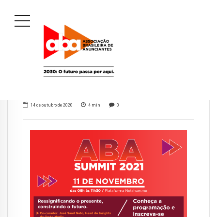
14 de outubro de 2020
4
min
0