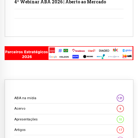
4º Webinar ABA 2026 | Aberto ao Mercado
ABA na mídia
131
Acervo
6
Apresentações
10
Artigos
17