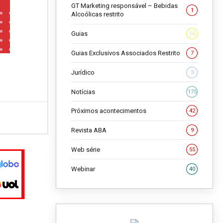
GT Marketing responsável – Bebidas
1
Alcoólicas restrito
Guias
16
Guias Exclusivos Associados Restrito
7
Jurídico
3
Notícias
175
Próximos acontecimentos
42
Revista ABA
9
Web série
55
Webinar
40