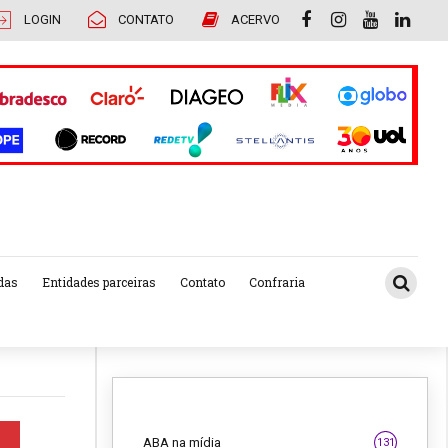
LOGIN
CONTATO
ACERVO
das
Entidades parceiras
Contato
Confraria
ABA na mídia
131