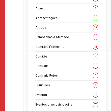
Acervo
6
Apresentações
10
Artigos
17
Campanhas & Mercado
1
Comitê GT's Restrito
33
Comitês
4
Confraria
1
Confraria Fotos
7
Currículos
8
Eventos
77
Eventos principais pagina
76