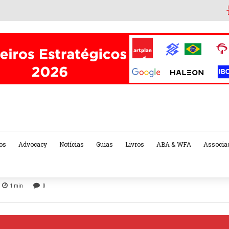
os
Advocacy
Notícias
Guias
Livros
ABA & WFA
Associa
1
min
0