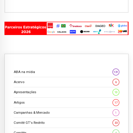
ABA na mídia
131
Acervo
6
Apresentações
10
Artigos
17
Campanhas & Mercado
1
Comitê GT's Restrito
33
Comitês
4