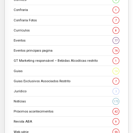
Confraria
1
Confraria Fotos
7
Currículos
8
Eventos
77
Eventos principais pagina
76
GT Marketing responsável – Bebidas Alcoólicas restrito
1
Guias
16
Guias Exclusivos Associados Restrito
7
Jurídico
3
Notícias
175
Próximos acontecimentos
42
Revista ABA
9
Web série
55