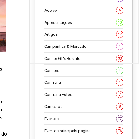
Acervo
6
Apresentações
10
Artigos
17
Campanhas & Mercado
1
Comitê GT's Restrito
33
o
Comitês
4
Confraria
1
Confraria Fotos
7
 e
Currículos
8
a
as
Eventos
77
Eventos principais pagina
76
 do