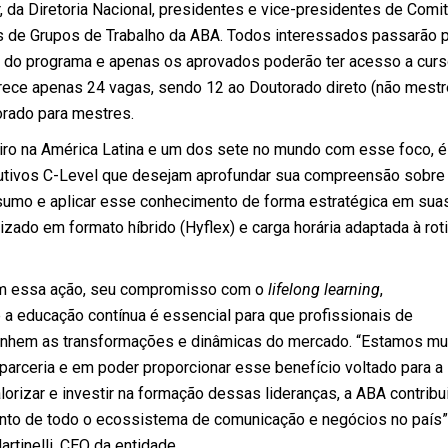
 da Diretoria Nacional, presidentes e vice-presidentes de Comit
es de Grupos de Trabalho da ABA. Todos interessados passarão 
 do programa e apenas os aprovados poderão ter acesso a cur
rece apenas 24 vagas, sendo 12 ao Doutorado direto (não mestr
rado para mestres.
iro na América Latina e um dos sete no mundo com esse foco, é
utivos C-Level que desejam aprofundar sua compreensão sobre
umo e aplicar esse conhecimento de forma estratégica em sua
izado em formato híbrido (Hyflex) e carga horária adaptada à rot
om essa ação, seu compromisso com o
lifelong learning
,
a educação contínua é essencial para que profissionais de
nhem as transformações e dinâmicas do mercado. “Estamos mu
parceria e em poder proporcionar esse benefício voltado para a
lorizar e investir na formação dessas lideranças, a ABA contribu
ento de todo o ecossistema de comunicação e negócios no país”
rtinelli, CEO da entidade.