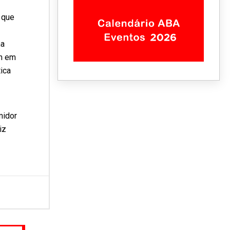
 que
ma
em em
ica
midor
iz