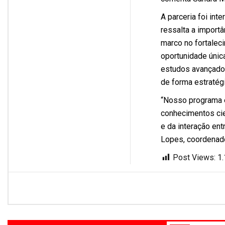
A parceria foi in
ressalta a importâ
marco no fortalec
oportunidade únic
estudos avançados
de forma estratégi
“Nosso programa é
conhecimentos cie
e da interação en
Lopes, coordenado
Post Views:
1