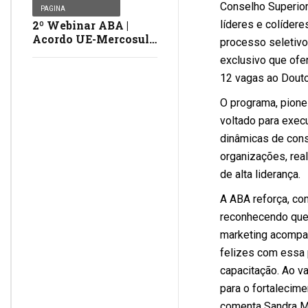
Conselho Superior,
PAGINA
líderes e colíder
2º Webinar ABA |
Acordo UE-Mercosul |
processo seletivo
Assista
exclusivo que ofe
12 vagas ao Douto
O programa, pione
voltado para exec
dinâmicas de cons
organizações, real
de alta liderança.
A ABA reforça, c
reconhecendo que 
marketing acompa
felizes com essa 
capacitação. Ao va
para o fortalecim
comenta Sandra Ma