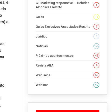
ês, e
GT Marketing responsável – Bebidas
1
Alcoólicas restrito
pelo
so
Guias
16
es) e
Guias Exclusivos Associados Restrito
7
Jurídico
3
 as
Notícias
175
s
Próximos acontecimentos
42
ina
Revista ABA
9
Web série
55
Webinar
ito
40
i
,