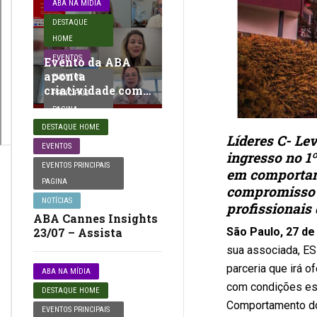
ABA NA MÍDIA
DESTAQUE
HOME
EVENTOS
Evento da ABA
aponta
EVENTOS
criatividade como
PRINCIPAIS
infraestrutura…
PAGINA
DESTAQUE HOME
Líderes C- Le
EVENTOS
ingresso no 1
EVENTOS PRINCIPAIS
em comportame
PAGINA
compromisso 
NOTÍCIAS
profissionais
ABA Cannes Insights
23/07 – Assista
São Paulo, 27 d
sua associada, ES
parceria que irá o
ABA NA MÍDIA
com condições esp
DESTAQUE HOME
Comportamento do
EVENTOS PRINCIPAIS