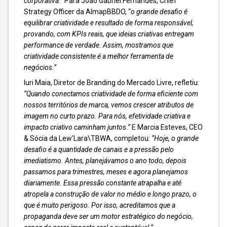
corporativa.”
Para João Gabriel Fernandes, Chief
Strategy Officer da AlmapBBDO, “
o grande desafio é
equilibrar criatividade e resultado de forma responsável,
provando, com KPIs reais, que ideias criativas entregam
performance de verdade. Assim, mostramos que
criatividade consistente é a melhor ferramenta de
negócios.”
Iuri Maia, Diretor de Branding do Mercado Livre, refletiu:
“Quando conectamos criatividade de forma eficiente com
nossos territórios de marca, vemos crescer atributos de
imagem no curto prazo. Para nós, efetividade criativa e
impacto criativo caminham juntos.”
E Marcia Esteves, CEO
& Sócia da Lew’Lara\TBWA, completou:
“Hoje, o grande
desafio é a quantidade de canais e a pressão pelo
imediatismo. Antes, planejávamos o ano todo, depois
passamos para trimestres, meses e agora planejamos
diariamente. Essa pressão constante atrapalha e até
atropela a construção de valor no médio e longo prazo, o
que é muito perigoso. Por isso, acreditamos que a
propaganda deve ser um motor estratégico do negócio,