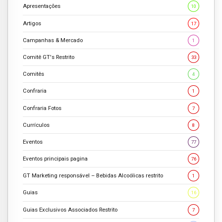
Apresentações
10
Artigos
17
Campanhas & Mercado
1
Comitê GT's Restrito
33
Comitês
4
Confraria
1
Confraria Fotos
7
Currículos
8
Eventos
77
Eventos principais pagina
76
GT Marketing responsável – Bebidas Alcoólicas restrito
1
Guias
16
Guias Exclusivos Associados Restrito
7