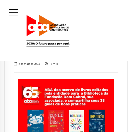
2 de maio de 2024
13
min