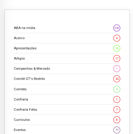
ABA na mídia
131
Acervo
6
Apresentações
10
Artigos
17
Campanhas & Mercado
1
Comitê GT's Restrito
33
Comitês
4
Confraria
1
Confraria Fotos
7
Currículos
8
Eventos
77