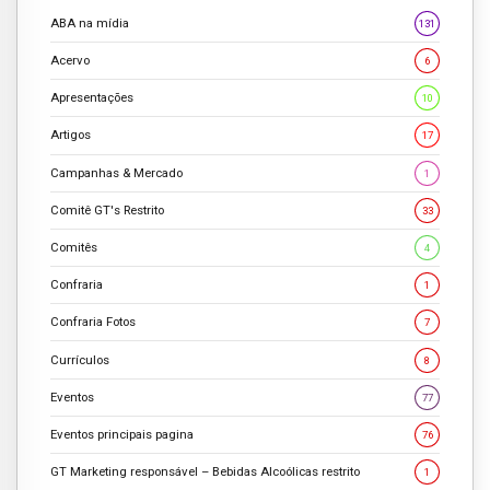
ABA na mídia
131
Acervo
6
Apresentações
10
Artigos
17
Campanhas & Mercado
1
Comitê GT's Restrito
33
Comitês
4
Confraria
1
Confraria Fotos
7
Currículos
8
Eventos
77
Eventos principais pagina
76
GT Marketing responsável – Bebidas Alcoólicas restrito
1