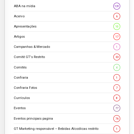
ABA na mídia
131
Acervo
6
Apresentações
10
Artigos
17
Campanhas & Mercado
1
Comitê GT's Restrito
33
Comitês
4
Confraria
1
Confraria Fotos
7
Currículos
8
Eventos
77
Eventos principais pagina
76
GT Marketing responsável – Bebidas Alcoólicas restrito
1