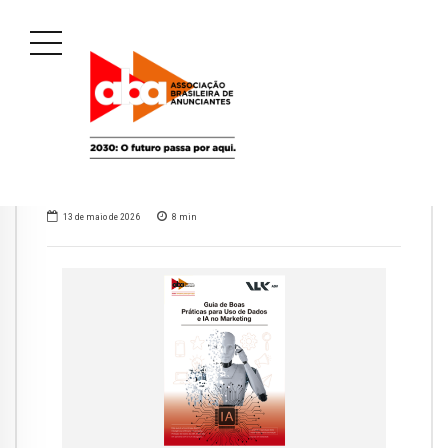
13 de maio de 2026
8
min