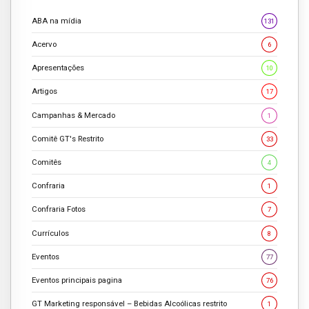
ABA na mídia
131
Acervo
6
Apresentações
10
Artigos
17
Campanhas & Mercado
1
Comitê GT's Restrito
33
Comitês
4
Confraria
1
Confraria Fotos
7
Currículos
8
Eventos
77
Eventos principais pagina
76
GT Marketing responsável – Bebidas Alcoólicas restrito
1