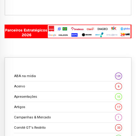
ABA na mídia
131
Acervo
6
Apresentações
10
Artigos
17
Campanhas & Mercado
1
Comitê GT's Restrito
33