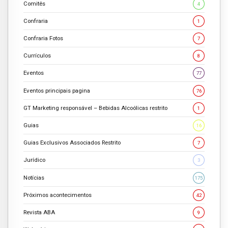
Comitês
4
Confraria
1
Confraria Fotos
7
Currículos
8
Eventos
77
Eventos principais pagina
76
GT Marketing responsável – Bebidas Alcoólicas restrito
1
Guias
16
Guias Exclusivos Associados Restrito
7
Jurídico
3
Notícias
175
Próximos acontecimentos
42
Revista ABA
9