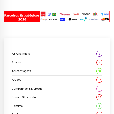
ABA na mídia
131
Acervo
6
Apresentações
10
Artigos
17
Campanhas & Mercado
1
Comitê GT's Restrito
33
Comitês
4