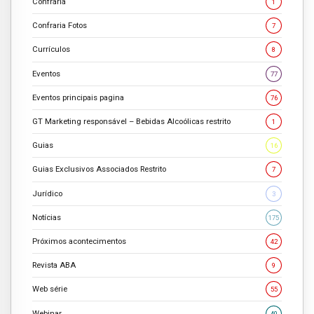
Confraria
1
Confraria Fotos
7
Currículos
8
Eventos
77
Eventos principais pagina
76
GT Marketing responsável – Bebidas Alcoólicas restrito
1
Guias
16
Guias Exclusivos Associados Restrito
7
Jurídico
3
Notícias
175
Próximos acontecimentos
42
Revista ABA
9
Web série
55
Webinar
40