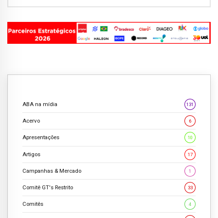
ABA na mídia
131
Acervo
6
Apresentações
10
Artigos
17
Campanhas & Mercado
1
Comitê GT's Restrito
33
Comitês
4