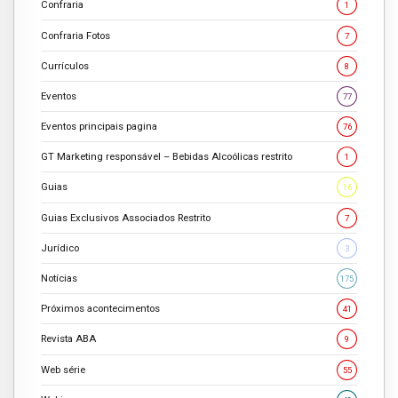
Confraria
1
Confraria Fotos
7
Currículos
8
Eventos
77
Eventos principais pagina
76
GT Marketing responsável – Bebidas Alcoólicas restrito
1
Guias
16
Guias Exclusivos Associados Restrito
7
Jurídico
3
Notícias
175
Próximos acontecimentos
41
Revista ABA
9
Web série
55