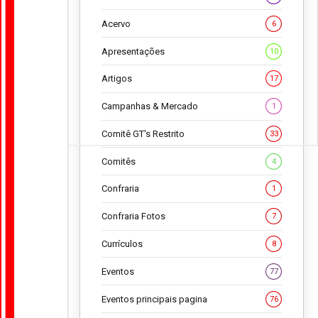
Acervo
6
Apresentações
10
Artigos
17
Campanhas & Mercado
1
Comitê GT's Restrito
33
Comitês
4
Confraria
1
Confraria Fotos
7
Currículos
8
Eventos
77
Eventos principais pagina
76