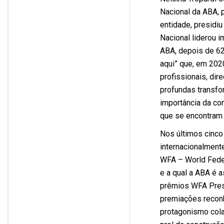
Nacional da ABA, 
entidade, presidiu
Nacional liderou i
ABA, depois de 62
aqui” que, em 202
profissionais, di
profundas transfo
importância da co
que se encontram
Nos últimos cinco
internacionalment
WFA – World Feder
e a qual a ABA é 
prêmios WFA Presi
premiações reconh
protagonismo cola