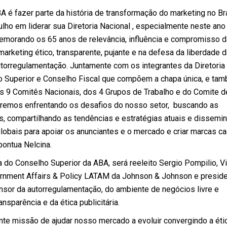
A é fazer parte da história de transformação do marketing no Bra
lho em liderar sua Diretoria Nacional , especialmente neste an
morando os 65 anos de relevância, influência e compromisso d
rketing ético, transparente, pujante e na defesa da liberdade 
torregulamentação. Juntamente com os integrantes da Diretoria
o Superior e Conselho Fiscal que compõem a chapa única, e ta
s 9 Comitês Nacionais, dos 4 Grupos de Trabalho e do Comite d
remos enfrentando os desafios do nosso setor, buscando as
, compartilhando as tendências e estratégias atuais e dissemi
lobais para apoiar os anunciantes e o mercado e criar marcas c
pontua Nelcina.
a do Conselho Superior da ABA, será reeleito Sergio Pompilio, V
rnment Affairs & Policy LATAM da Johnson & Johnson e presid
nsor da autorregulamentação, do ambiente de negócios livre e
nsparência e da ética publicitária.
te missão de ajudar nosso mercado a evoluir convergindo a éti