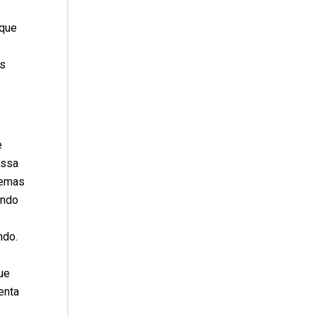
 que
as
e
ossa
temas
endo
ndo.
ue
enta