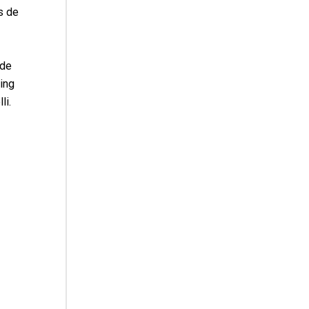
s de
 de
ing
li.