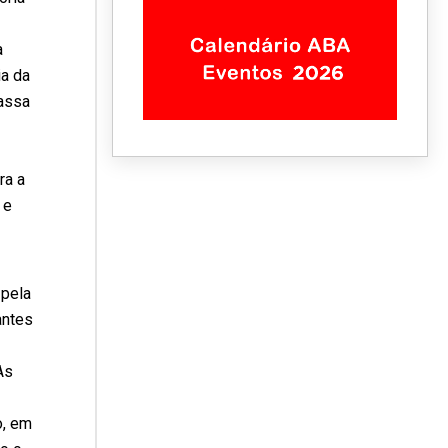
a
ia da
assa
ra a
 e
 pela
antes
As
o, em