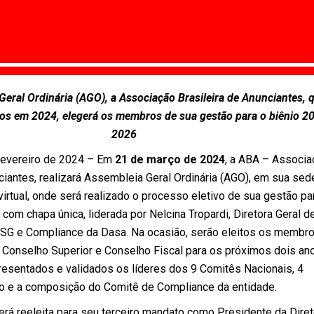
eral Ordinária (AGO), a Associação Brasileira de Anunciantes, 
s em 2024, elegerá os membros de sua gestão para o biênio 2
2026
fevereiro de 2024 – Em
21 de março de 2024
, a ABA – Associa
ciantes, realizará Assembleia Geral Ordinária (AGO), em sua sed
irtual, onde será realizado o processo eletivo de sua gestão pa
com chapa única, liderada por Nelcina Tropardi, Diretora Geral d
 ESG e Compliance da Dasa. Na ocasião, serão eleitos os membr
, Conselho Superior e Conselho Fiscal para os próximos dois an
sentados e validados os líderes dos 9 Comitês Nacionais, 4
o e a composição do Comitê de Compliance da entidade.
erá reeleita para seu terceiro mandato como Presidente da Diret