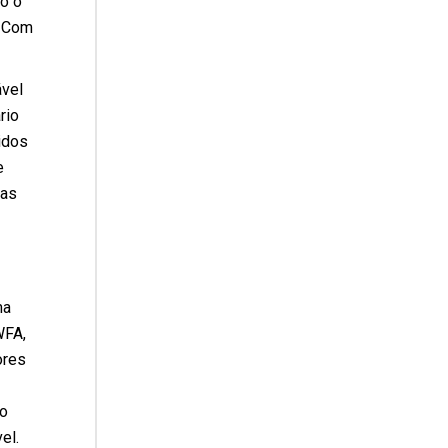
o o
a Com
ável
rio
idos
e
cas
ma
WFA,
ores
do
el.