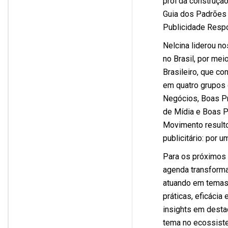
prol da construçã
Guia dos Padrões 
Publicidade Respo
Nelcina liderou n
no Brasil, por me
Brasileiro, que co
em quatro grupos 
Negócios, Boas Pr
de Mídia e Boas P
Movimento resulto
publicitário: por u
Para os próximos 
agenda transforma
atuando em temas 
práticas, eficácia
insights em desta
tema no ecossiste