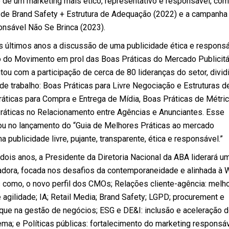
o de um marketing mais ético, representativo e responsável, com
de Brand Safety + Estrutura de Adequação (2022) e a campanh
nsável Não Se Brinca (2023).
os últimos anos a discussão de uma publicidade ética e respons
io do Movimento em prol das Boas Práticas do Mercado Publicitá
ntou com a participação de cerca de 80 lideranças do setor, divid
de trabalho: Boas Práticas para Livre Negociação e Estruturas d
áticas para Compra e Entrega de Mídia, Boas Práticas de Métri
ráticas no Relacionamento entre Agências e Anunciantes. Esse
u no lançamento do “Guia de Melhores Práticas ao mercado
ma publicidade livre, pujante, transparente, ética e responsável.”
dois anos, a Presidente da Diretoria Nacional da ABA liderará u
dora, focada nos desafios da contemporaneidade e alinhada à 
como, o novo perfil dos CMOs; Relações cliente-agência: melh
 e agilidade; IA; Retail Media; Brand Safety; LGPD; procurement e
que na gestão de negócios; ESG e DE&I: inclusão e aceleração 
ma; e Políticas públicas: fortalecimento do marketing responsáv