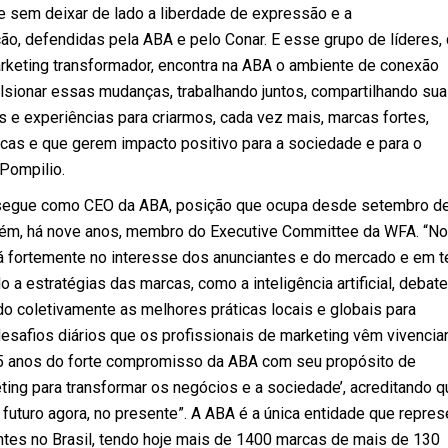
e sem deixar de lado a liberdade de expressão e a
ão, defendidas pela ABA e pelo Conar. E esse grupo de líderes,
rketing transformador, encontra na ABA o ambiente de conexão
ulsionar essas mudanças, trabalhando juntos, compartilhando su
s e experiências para criarmos, cada vez mais, marcas fortes,
ticas e que gerem impacto positivo para a sociedade e para o
 Pompilio.
i segue como CEO da ABA, posição que ocupa desde setembro d
ém, há nove anos, membro do Executive Committee da WFA. “N
á fortemente no interesse dos anunciantes e do mercado e em 
 a estratégias das marcas, como a inteligência artificial, debat
do coletivamente as melhores práticas locais e globais para
esafios diários que os profissionais de marketing vêm vivencia
5 anos do forte compromisso da ABA com seu propósito de
ting para transformar os negócios e a sociedade’, acreditando q
uturo agora, no presente”. A ABA é a única entidade que repres
ntes no Brasil, tendo hoje mais de 1400 marcas de mais de 130