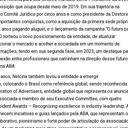
posição que ocupa desde maio de 2019. Em sua trajetória na
 o Comitê Juridico por cinco anos e como presidente da Diretori
mportantes conquistas, como a aquisição da primeira sede própr
 anos pagando aluguel, e o lançamento da campanha “O futuro p
0 norteou o novo posicionamento da entidade, de atualizar
recionar o mercado e acolher a sociedade em um momento de
rmações, tendo em sua segunda fase, em 2023, um destaque pa
nexão entre profissionais que caminham na direção desse futuro
 na ABA.
 anos, Nelcina também levou a entidade a emergir
e, colocando o Brasil como referência global, sendo reconhecida
ation of Advertisers, entidade global que representa os anunci
associada e membro de seu Executive Committee, com quatro
dent Awards – Recognising excellence in industry leadership. 
ecem iniciativas e guias lançados pela ABA, que representam o
borativo, pioneirismo e forte poder de articulação da associaçã