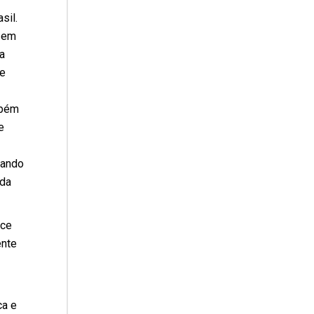
sil.
o em
a
de
mbém
e
nando
ada
ice
ente
ca e