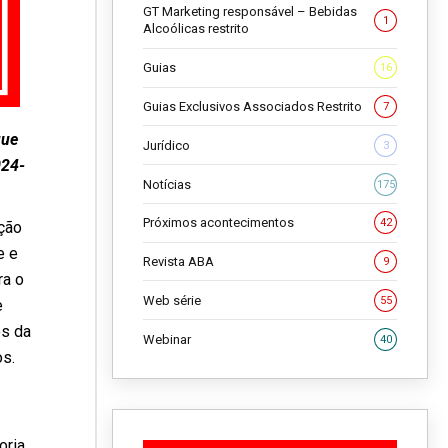
GT Marketing responsável – Bebidas
1
Alcoólicas restrito
Guias
16
Guias Exclusivos Associados Restrito
7
que
Jurídico
3
024-
Notícias
175
Próximos acontecimentos
42
ção
e e
Revista ABA
9
ra o
Web série
55
e
os da
Webinar
40
os.
oria