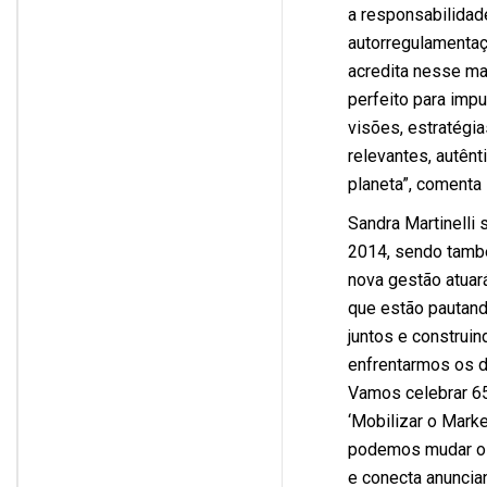
a responsabilidad
autorregulamentaç
acredita nesse ma
perfeito para imp
visões, estratégia
relevantes, autên
planeta”, comenta
Sandra Martinell
2014, sendo tamb
nova gestão atuar
que estão pautando
juntos e construin
enfrentarmos os d
Vamos celebrar 6
‘Mobilizar o Marke
podemos mudar o f
e conecta anuncia