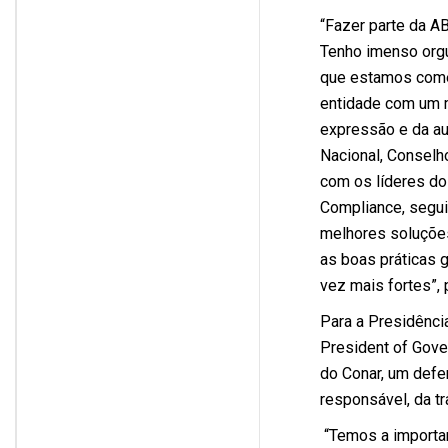
“Fazer parte da AB
Tenho imenso orgu
que estamos come
entidade com um ma
expressão e da au
Nacional, Conselh
com os líderes do
Compliance, segui
melhores soluções
as boas práticas g
vez mais fortes”, 
Para a Presidênci
President of Gove
do Conar, um defe
responsável, da tra
“Temos a importan