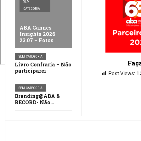
SEM
CATEGORIA
ABA Cannes
Insights 2026 |
23.07 – Fotos
SEM CATEGORIA
Faç
Livro Confraria – Não
participarei
Post Views:
1
SEM CATEGORIA
Branding@ABA &
RECORD- Não
participarei