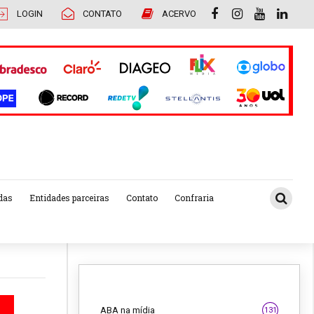
LOGIN
CONTATO
ACERVO
das
Entidades parceiras
Contato
Confraria
ABA na mídia
131