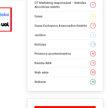
GT Marketing responsável – Bebidas
1
Alcoólicas restrito
Guias
16
Guias Exclusivos Associados Restrito
7
Jurídico
3
Notícias
175
Próximos acontecimentos
42
Revista ABA
9
Web série
55
Webinar
40