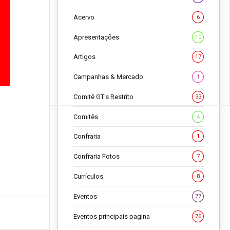
Acervo
6
Apresentações
10
Artigos
17
Campanhas & Mercado
1
Comitê GT's Restrito
33
Comitês
4
Confraria
1
Confraria Fotos
7
Currículos
8
Eventos
77
Eventos principais pagina
76