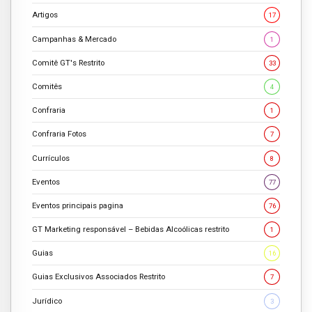
Artigos
17
Campanhas & Mercado
1
Comitê GT's Restrito
33
Comitês
4
Confraria
1
Confraria Fotos
7
Currículos
8
Eventos
77
Eventos principais pagina
76
GT Marketing responsável – Bebidas Alcoólicas restrito
1
Guias
16
Guias Exclusivos Associados Restrito
7
Jurídico
3