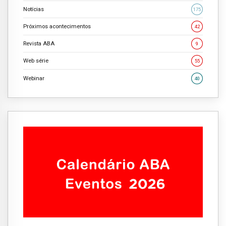
Notícias
175
Próximos acontecimentos
42
Revista ABA
9
Web série
55
Webinar
40