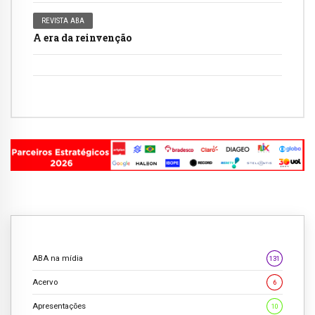
REVISTA ABA
A era da reinvenção
ABA na mídia
131
Acervo
6
Apresentações
10