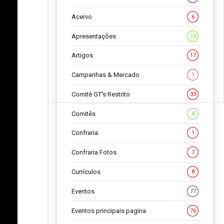
Acervo
6
Apresentações
10
Artigos
17
Campanhas & Mercado
1
Comitê GT's Restrito
33
Comitês
4
Confraria
1
Confraria Fotos
7
Currículos
8
Eventos
77
Eventos principais pagina
76