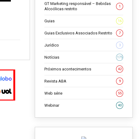
GT Marketing responsável – Bebidas
1
Alcoólicas restrito
Guias
16
Guias Exclusivos Associados Restrito
7
Jurídico
3
Notícias
175
Próximos acontecimentos
42
Revista ABA
9
Web série
55
Webinar
40