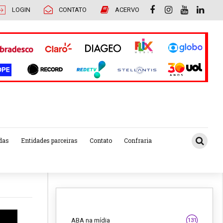
LOGIN
CONTATO
ACERVO
das
Entidades parceiras
Contato
Confraria
ABA na mídia
131